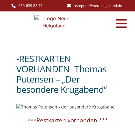
030-659 82 47
rezeption@neu-helgoland.de
-RESTKARTEN
VORHANDEN- Thomas
Putensen – „Der
besondere Krugabend“
***Restkarten vorhanden.***