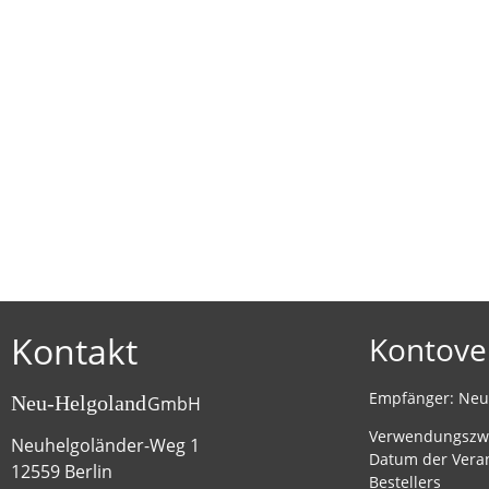
Kontakt
Kontove
Empfänger: Ne
Neu-Helgoland
GmbH
Verwendungszw
Neuhelgoländer-Weg 1
Datum der Vera
12559 Berlin
Bestellers