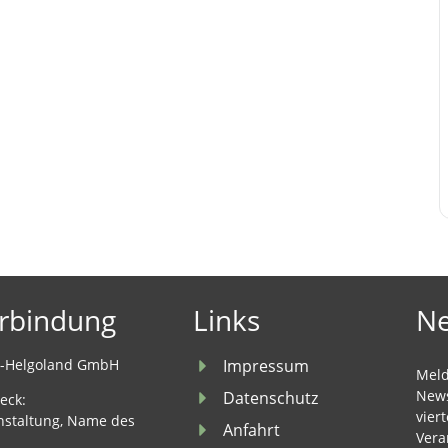
rbindung
Links
Ne
u-Helgoland GmbH
Impressum
Meld
News
Datenschutz
eck:
vier
nstaltung, Name des
Anfahrt
Vera