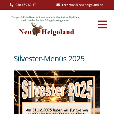
030-659 82 47
rezeption@neu-helgoland.de
Silvester-Menüs 2025