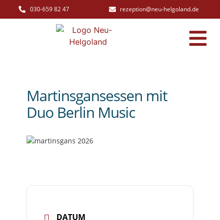
030-659 82 47
rezeption@neu-helgoland.de
Martinsgansessen mit
Duo Berlin Music
DATUM