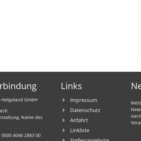
rbindung
Links
Ne
u-Helgoland GmbH
Impressum
Meld
News
Datenschutz
eck:
vier
nstaltung, Name des
Anfahrt
Vera
Linkliste
 0000 4046 2883 00
Stellenangebote