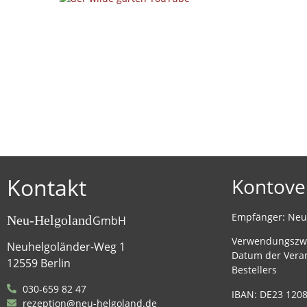
Kontakt
Kontove
Empfänger: Ne
Neu-Helgoland
GmbH
Verwendungszw
Neuhelgoländer-Weg 1
Datum der Vera
12559 Berlin
Bestellers
030-659 82 47
IBAN: DE23 1208
rezeption@neu-helgoland.de