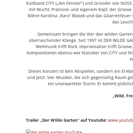
Kultband CITY („Am Fenster“) und Gründer von NO55. 
mit Wucht, Präzision und eigenem Kopf, der Groove n
Röhre Karolina „Karo“ Blasek und das Gitarrenfeuer v
das Leuch
Gemeinsam bringen die Vier den wilden Garten 
überraschender Klänge. Seit 1997 ist DER WILDE GA
Weltmusik trifft Rock, Improvisation trifft Groov
Kompositionen ebenso wie Klassiker von CITY und NO55
e
Dieses Konzert ist kein Abspielen, sondern ein Erle
und Jetzt. Vier Musiker, die sich gegenseitig Raum 
ein unerwarteter Sturm: Er kommt plötzlich,
„Wild. Fre
Trailer „Der WIlde Garten“ auf Youtube:
www.youtub