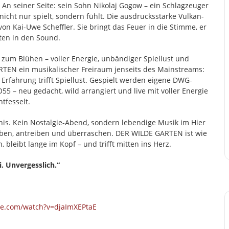
An seiner Seite: sein Sohn Nikolaj Gogow – ein Schlagzeuger
icht nur spielt, sondern fühlt. Die ausdrucksstarke Vulkan-
on Kai-Uwe Scheffler. Sie bringt das Feuer in die Stimme, er
ten in den Sound.
zum Blühen – voller Energie, unbändiger Spiellust und
RTEN ein musikalischer Freiraum jenseits des Mainstreams:
e, Erfahrung trifft Spiellust. Gespielt werden eigene DWG-
 – neu gedacht, wild arrangiert und live mit voller Energie
ntfesselt.
bnis. Kein Nostalgie-Abend, sondern lebendige Musik im Hier
geben, antreiben und überraschen. DER WILDE GARTEN ist wie
 bleibt lange im Kopf – und trifft mitten ins Herz.
i. Unvergesslich.“
e.com/watch?v=djaImXEPtaE