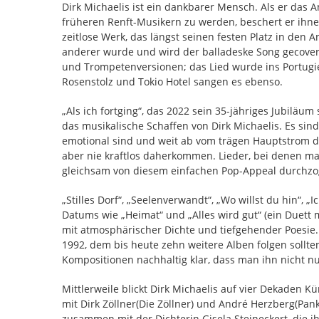
Dirk Michaelis ist ein dankbarer Mensch. Als er das
früheren Renft-Musikern zu werden, beschert er ihnen
zeitlose Werk, das längst seinen festen Platz in den
anderer wurde und wird der balladeske Song gecovert.
und Trompetenversionen; das Lied wurde ins Portugie
Rosenstolz und Tokio Hotel sangen es ebenso.
„Als ich fortging“, das 2022 sein 35-jähriges Jubiläum 
das musikalische Schaffen von Dirk Michaelis. Es sind
emotional sind und weit ab vom trägen Hauptstrom der
aber nie kraftlos daherkommen. Lieder, bei denen m
gleichsam von diesem einfachen Pop-Appeal durchzo
„Stilles Dorf“, „Seelenverwandt“, „Wo willst du hin“, 
Datums wie „Heimat“ und „Alles wird gut“ (ein Duett m
mit atmosphärischer Dichte und tiefgehender Poesie
1992, dem bis heute zehn weitere Alben folgen sollten
Kompositionen nachhaltig klar, dass man ihn nicht nu
Mittlerweile blickt Dirk Michaelis auf vier Dekaden 
mit Dirk Zöllner(Die Zöllner) und André Herzberg(Pa
zusammen mit der Dichterin Gisela Steineckert, die ih