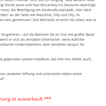
ing, Norah Jones und Paul McCartney ins Deutsche überträgt;
reras; die Beteiligung am Kinderalbumprojekt „Hier lebst
den“ an der Seite von Maschine, Silly und City. So
en eins gemeinsam: Dirk Michaelis erreicht mit allem, was er
er hingehören – auf die Bühnen! Ob im Trio, mit großer Band
ist er sich als veritabler Entertainer, seine Auftritte
heinbarem Understatement, dem sensiblen Gespür für
nie gegenüber seinem Publikum, das ihm treu bleibt, auch,
rreras Leukämie Stiftung und unterstützt neben vielen
al“.
tung ist ausverkauft.***