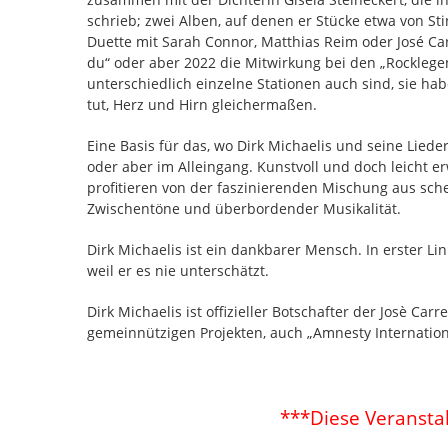
schrieb; zwei Alben, auf denen er Stücke etwa von St
Duette mit Sarah Connor, Matthias Reim oder José Car
du“ oder aber 2022 die Mitwirkung bei den „Rocklegen
unterschiedlich einzelne Stationen auch sind, sie hab
tut, Herz und Hirn gleichermaßen.
Eine Basis für das, wo Dirk Michaelis und seine Lied
oder aber im Alleingang. Kunstvoll und doch leicht erwe
profitieren von der faszinierenden Mischung aus sc
Zwischentöne und überbordender Musikalität.
Dirk Michaelis ist ein dankbarer Mensch. In erster Li
weil er es nie unterschätzt.
Dirk Michaelis ist offizieller Botschafter der Josè Ca
gemeinnützigen Projekten, auch „Amnesty Internation
***Diese Veranstal