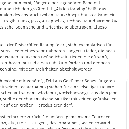
 Angebot annimmt, Sänger einer legendären Band mit
 und sich den größten Hit. „Als ich fortging“ heißt das
 Annalen des anspruchsvollen Deutschpops hat. Wie kaum ein
 Es gibt Punk-, Jazz-, A Cappella-, Techno-, Mundharmonika-
sische, Spanische und Griechische übertragen; Clueso,
seit der Erstveröffentlichung feiert, steht exemplarisch für
 stets Lieder eines sehr nahbaren Sängers. Lieder, die hoch
 Neuen Deutschen Befindlichkeit. Lieder, die oft sanft,
an zuhören muss, die das Publikum fordern und dennoch
gen sind, mit dem Mehrheiten abgeholt werden.
„Ich möchte mir gehörn“, „Feld aus Gold“ oder Songs jüngeren
it seiner Tochter Anouk) stehen für ein vielseitiges Oeuvre
. Schon auf seinem Solodebüt „Rockchansongs“ aus dem Jahr
, stellte der charismatische Musiker mit seinen gefühlvollen
r auf den großen Hit reduzieren darf.
Künstlerkarriere zurück. Sie umfasst gemeinsame Tourneen
nkow) als „Die 3HIGHligen“; das Programm „Seelenverwandt“
m neben „Heimat“ und „Als ich fortging“ viele weitere Texte