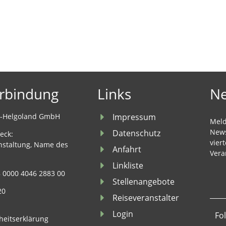
rbindung
Links
Ne
u-Helgoland GmbH
Impressum
Meld
News
Datenschutz
eck:
vier
nstaltung, Name des
Anfahrt
Vera
Linkliste
 0000 4046 2883 00
Stellenangebote
20
Reiseveranstalter
Login
Fo
iheitserklärung