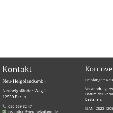
Kontakt
Kontove
Empfänger: Ne
Neu-Helgoland
GmbH
Verwendungszw
Neuhelgoländer-Weg 1
Datum der Vera
12559 Berlin
Bestellers
030-659 82 47
IBAN: DE23 1208
rezeption@neu-helgoland.de