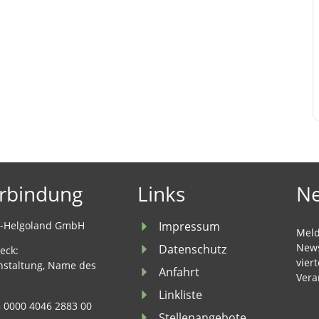
rbindung
Links
Ne
u-Helgoland GmbH
Impressum
Meld
News
Datenschutz
eck:
vier
nstaltung, Name des
Anfahrt
Vera
Linkliste
 0000 4046 2883 00
Stellenangebote