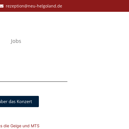
rezeption@neu-helgoland.de
Jobs
über das Konzert